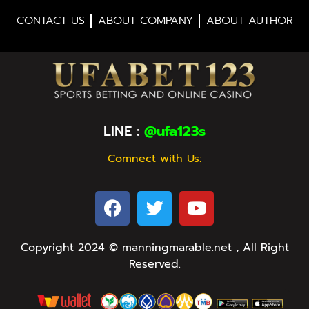
CONTACT US
ABOUT COMPANY
ABOUT AUTHOR
LINE :
@ufa123s
Comnect with Us:
Copyright 2024 © manningmarable.net , All Right
Reserved.